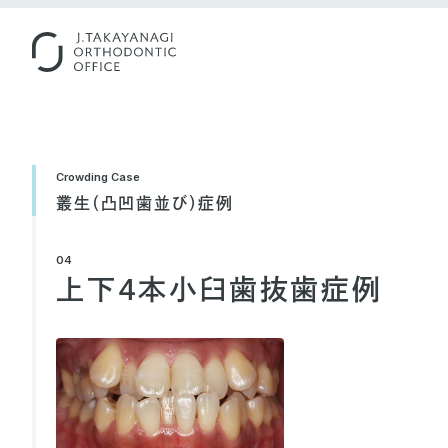
Crowding Case
叢生（凸凹歯並び）症例
04
上下4本小臼歯抜歯症例