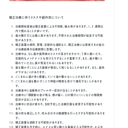
矯正治療に伴うリスクや副作用について
治療開始直後は矯正装置による不快感、痛み等があります。1、2 週間以
内で慣れることが多いです。
歯の動き方には個人差があります。予想された治療期間が延長する可能
性があります。
矯正装置の使用、管理、定期的な通院など、矯正治療には患者さまの協力
が治療結果や治療期間に影響します。
治療中は、むし歯や歯周病のリスクが高まりますので、丁寧に磨いたり、
定期的なメンテナンスを受けたりすることが重要です。また、歯が動くと
隠れていたむし歯が発見されることもあります。
歯を動かすことにより歯根が吸収して短くなることがあります。また、歯肉
が下がることがあります。
ごくまれに歯が骨と癒着していて歯が動かないことがあります。
ごくまれに歯を動かすことで神経が障害を受けて壊死することがありま
す。
治療途中に金属等のアレルギー症状が出ることがあります。
治療中に「顎関節の音が鳴る、顎が痛い、口が開けにくい」などの顎関節
症状が出ることがあります。
治療中に状況が変わり、当初予定した治療計画を変更する可能性があり
ます。
歯の形を修正したり、咬み合わせの微調整を行ったりする可能性がありま
す。
矯正装置を誤飲する可能性があります。
矯正装置を外す時に、エナメル質に微小な亀裂が入る可能性や、かぶせ