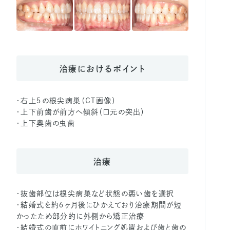
治療におけるポイント
・右上５の根尖病巣（CT画像）
・上下前歯が前方へ傾斜（口元の突出）
・上下奥歯の虫歯
治療
・抜歯部位は根尖病巣など状態の悪い歯を選択
・結婚式を約６ヶ月後にひかえており治療期間が短
かったため部分的に外側から矯正治療
・結婚式の直前にホワイトニング処置および歯と歯の