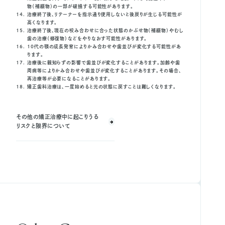
物（補綴物）の一部が破損する可能性があります。
治療終了後、リテーナーを指示通り使用しないと後戻りが生じる可能性が
高くなります。
治療終了後、現在の咬み合わせに合った状態のかぶせ物（補綴物）やむし
歯の治療（修復物）などをやりなおす可能性があります。
10代の顎の成長発育によりかみ合わせや歯並びが変化する可能性があ
ります。
治療後に親知らずの影響で歯並びが変化することがあります。加齢や歯
周病等によりかみ合わせや歯並びが変化することがあります。その場合、
再治療等が必要になることがあります。
矯正歯科治療は、一度始めると元の状態に戻すことは難しくなります。
その他の矯正治療中に起こりうる
リスクと限界について